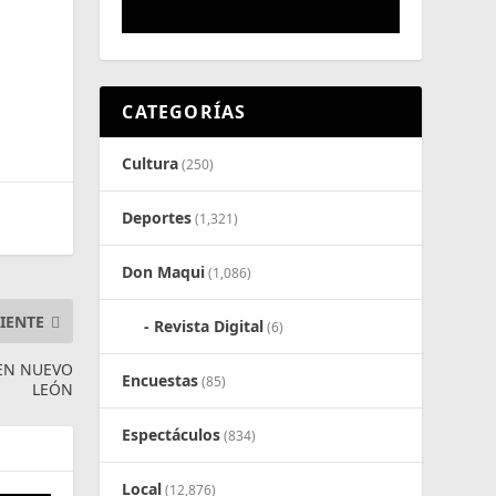
CATEGORÍAS
Cultura
(250)
Deportes
(1,321)
Don Maqui
(1,086)
IENTE
Revista Digital
(6)
 EN NUEVO
Encuestas
(85)
LEÓN
Espectáculos
(834)
Local
(12,876)