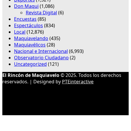
Don Maqui
(1,086)
Revista Digital
(6)
Encuestas
(85)
Espectáculos
(834)
Local
(12,876)
Maquiavelando
(435)
Maquiavélicos
(28)
Nacional e Internacional
(6,993)
Observatorio Ciudadano
(2)
Uncategorized
(121)
El Rincón de Maquiavelo
© 2025. Todos los derechos
reservados. | Designed by
PTEinteractive