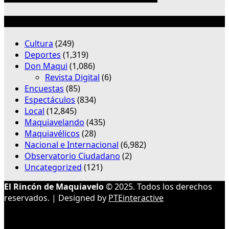
Categorías
Cultura
(249)
Deportes
(1,319)
Don Maqui
(1,086)
Revista Digital
(6)
Encuestas
(85)
Espectáculos
(834)
Local
(12,845)
Maquiavelando
(435)
Maquiavélicos
(28)
Nacional e Internacional
(6,982)
Observatorio Ciudadano
(2)
Uncategorized
(121)
El Rincón de Maquiavelo
© 2025. Todos los derechos
reservados. | Designed by
PTEinteractive