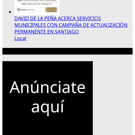
DAVID DE LA PEÑA ACERCA SERVICIOS
MUNICIPALES CON CAMPAÑA DE ACTUALIZACIÓN
PERMANENTE EN SANTIAGO
Local
Publicidad 300×250