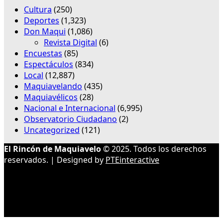
Cultura
(250)
Deportes
(1,323)
Don Maqui
(1,086)
Revista Digital
(6)
Encuestas
(85)
Espectáculos
(834)
Local
(12,887)
Maquiavelando
(435)
Maquiavélicos
(28)
Nacional e Internacional
(6,995)
Observatorio Ciudadano
(2)
Uncategorized
(121)
El Rincón de Maquiavelo
© 2025. Todos los derechos
reservados. | Designed by
PTEinteractive