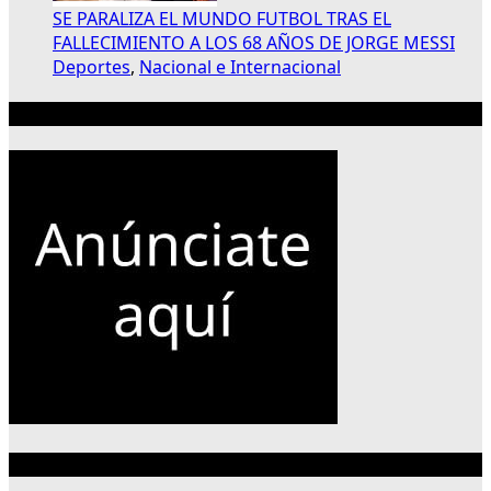
SE PARALIZA EL MUNDO FUTBOL TRAS EL
FALLECIMIENTO A LOS 68 AÑOS DE JORGE MESSI
Deportes
,
Nacional e Internacional
Publicidad 300×250
Categorías