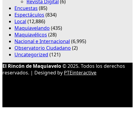
Revista Digital
(6)
Encuestas
(85)
Espectáculos
(834)
Local
(12,886)
Maquiavelando
(435)
Maquiavélicos
(28)
Nacional e Internacional
(6,995)
Observatorio Ciudadano
(2)
Uncategorized
(121)
El Rincón de Maquiavelo
© 2025. Todos los derechos
reservados. | Designed by
PTEinteractive