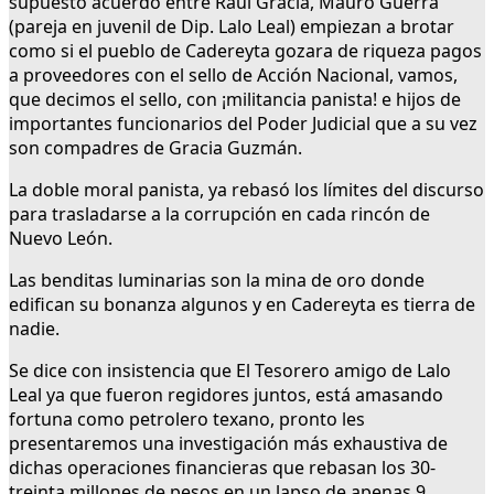
supuesto acuerdo entre Raúl Gracia, Mauro Guerra
(pareja en juvenil de Dip. Lalo Leal) empiezan a brotar
como si el pueblo de Cadereyta gozara de riqueza pagos
a proveedores con el sello de Acción Nacional, vamos,
que decimos el sello, con ¡militancia panista! e hijos de
importantes funcionarios del Poder Judicial que a su vez
son compadres de Gracia Guzmán.
La doble moral panista, ya rebasó los límites del discurso
para trasladarse a la corrupción en cada rincón de
Nuevo León.
Las benditas luminarias son la mina de oro donde
edifican su bonanza algunos y en Cadereyta es tierra de
nadie.
Se dice con insistencia que El Tesorero amigo de Lalo
Leal ya que fueron regidores juntos, está amasando
fortuna como petrolero texano, pronto les
presentaremos una investigación más exhaustiva de
dichas operaciones financieras que rebasan los 30-
treinta millones de pesos en un lapso de apenas 9