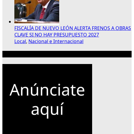
FISCALÍA DE NUEVO LEÓN ALERTA FRENOS A OBRAS
CLAVE SI NO HAY PRESUPUESTO 2027
Local
,
Nacional e Internacional
Publicidad 300×250