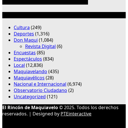
Categorías
Cultura
(249)
Deportes
(1,316)
Don Maqui
(1,084)
Revista Digital
(6)
Encuestas
(85)
Espectáculos
(834)
Local
(12,836)
Maquiavelando
(435)
Maquiavélicos
(28)
Nacional e Internacional
(6,974)
Observatorio Ciudadano
(2)
Uncategorized
(121)
El Rincón de Maquiavelo
© 2025. Todos los derechos
reservados. | Designed by
PTEinteractive