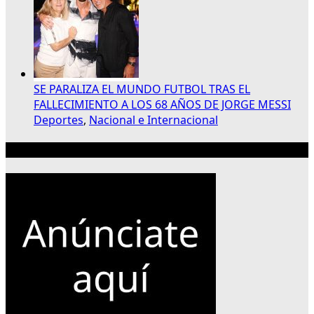
SE PARALIZA EL MUNDO FUTBOL TRAS EL
FALLECIMIENTO A LOS 68 AÑOS DE JORGE MESSI
Deportes
,
Nacional e Internacional
Publicidad 300×250