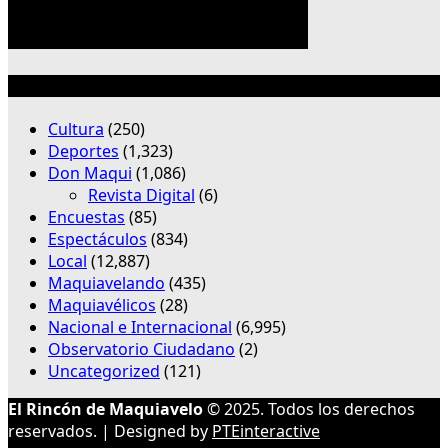
Categorías
Cultura
(250)
Deportes
(1,323)
Don Maqui
(1,086)
Revista Digital
(6)
Encuestas
(85)
Espectáculos
(834)
Local
(12,887)
Maquiavelando
(435)
Maquiavélicos
(28)
Nacional e Internacional
(6,995)
Observatorio Ciudadano
(2)
Uncategorized
(121)
El Rincón de Maquiavelo
© 2025. Todos los derechos
reservados. | Designed by
PTEinteractive