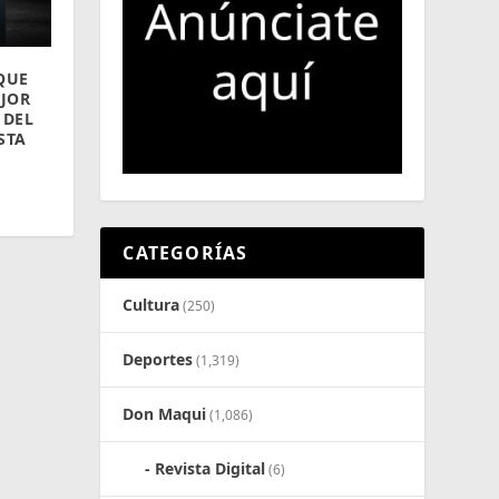
QUE
EJOR
 DEL
STA
,
CATEGORÍAS
Cultura
(250)
Deportes
(1,319)
Don Maqui
(1,086)
Revista Digital
(6)