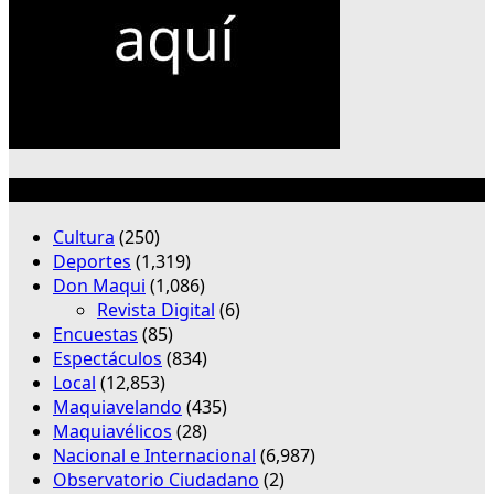
Categorías
Cultura
(250)
Deportes
(1,319)
Don Maqui
(1,086)
Revista Digital
(6)
Encuestas
(85)
Espectáculos
(834)
Local
(12,853)
Maquiavelando
(435)
Maquiavélicos
(28)
Nacional e Internacional
(6,987)
Observatorio Ciudadano
(2)