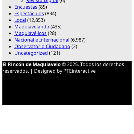
Revista Digital
(6)
Encuestas
(85)
Espectáculos
(834)
Local
(12,853)
Maquiavelando
(435)
Maquiavélicos
(28)
Nacional e Internacional
(6,987)
Observatorio Ciudadano
(2)
Uncategorized
(121)
El Rincón de Maquiavelo
© 2025. Todos los derechos
reservados. | Designed by
PTEinteractive