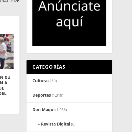
DIAL 2026
CATEGORÍAS
AN SU
Cultura
(250)
N A
UE
DEL
Deportes
(1,319)
Don Maqui
(1,086)
Revista Digital
(6)