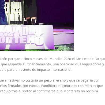
 León porque a cinco meses del Mundial 2026 el Fan Fest de Parqu
 que respalde su financiamiento, una opacidad que legisladores y
table para un evento de impacto internacional.
e el festival no costaría un peso al erario y que se pagaría con
enios firmados con Parque Fundidora ni contratos con marcas que
 redujo tras el sorteo al confirmarse que Monterrey no recibirá