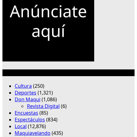
Categorías
Cultura
(250)
Deportes
(1,321)
Don Maqui
(1,086)
Revista Digital
(6)
Encuestas
(85)
Espectáculos
(834)
Local
(12,876)
Maquiavelando
(435)