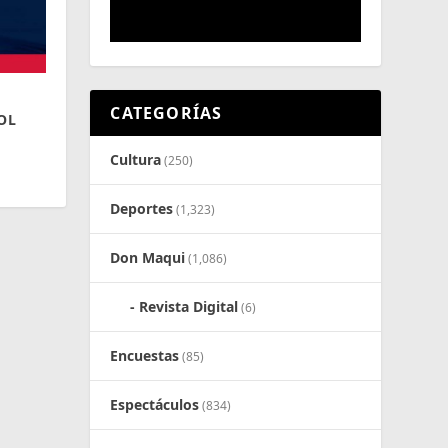
CATEGORÍAS
OL
O
Cultura
(250)
Deportes
(1,323)
Don Maqui
(1,086)
Revista Digital
(6)
Encuestas
(85)
Espectáculos
(834)