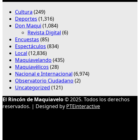
Cultura
(249)
Deportes
(1,316)
Don Maqui
(1,084)
Revista Digital
(6)
Encuestas
(85)
Espectáculos
(834)
Local
(12,836)
Maquiavelando
(435)
Maquiavélicos
(28)
Nacional e Internacional
(6,974)
Observatorio Ciudadano
(2)
Uncategorized
(121)
El Rincón de Maquiavelo
© 2025. Todos los derechos
reservados. | Designed by
PTEinteractive