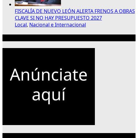
FISCALÍA DE NUEVO LEÓN ALERTA FRENOS A OBRAS
CLAVE SI NO HAY PRESUPUESTO 2027
Local
,
Nacional e Internacional
Publicidad 300×250
Categorías