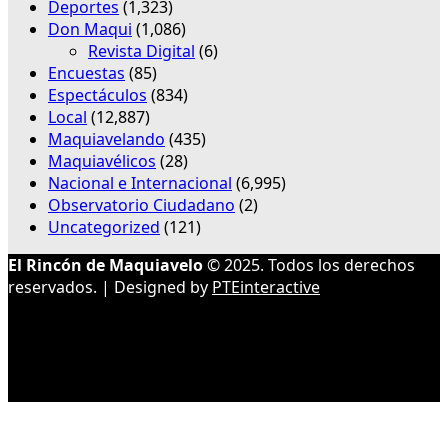
Deportes
(1,323)
Don Maqui
(1,086)
Revista Digital
(6)
Encuestas
(85)
Espectáculos
(834)
Local
(12,887)
Maquiavelando
(435)
Maquiavélicos
(28)
Nacional e Internacional
(6,995)
Observatorio Ciudadano
(2)
Uncategorized
(121)
El Rincón de Maquiavelo
© 2025. Todos los derechos
reservados. | Designed by
PTEinteractive