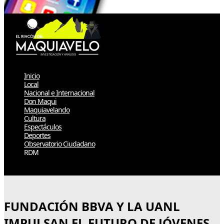
Inicio
Local
Nacional e Internacional
Don Maqui
Maquiavelando
Cultura
Espectáculos
Deportes
Observatorio Ciudadano
RDM
Select Page
FUNDACIÓN BBVA Y LA UANL
IMPULSAN EL FUTURO DE JÓVENES