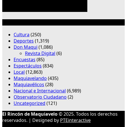
Categorías
Cultura
(250)
Deportes
(1,319)
Don Maqui
(1,086)
Revista Digital
(6)
Encuestas
(85)
Espectáculos
(834)
Local
(12,863)
Maquiavelando
(435)
Maquiavélicos
(28)
Nacional e Internacional
(6,989)
Observatorio Ciudadano
(2)
Uncategorized
(121)
El Rincón de Maquiavelo
© 2025. Todos los derechos
reservados. | Designed by
PTEinteractive