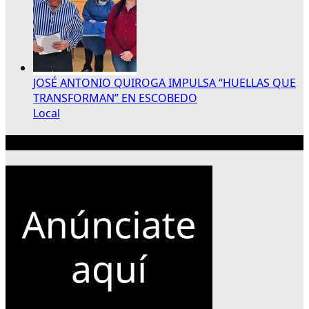
JOSÉ ANTONIO QUIROGA IMPULSA “HUELLAS QUE
TRANSFORMAN” EN ESCOBEDO
Local
Publicidad 300×250