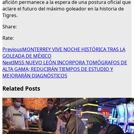
afición permanece a la espera de una postura oficial que
aclare el futuro del máximo goleador en la historia de
Tigres.
Share:
Rate:
Previous
MONTERREY VIVE NOCHE HISTÓRICA TRAS LA
GOLEADA DE MÉXICO
Next
IMSS NUEVO LEÓN INCORPORA TOMÓGRAFOS DE
ALTA GAMA; REDUCIRÁN TIEMPOS DE ESTUDIO Y
MEJORARÁN DIAGNÓSTICOS
Related Posts