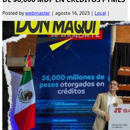
Posted by
webmaster
|
agosto 16, 2023
|
Local
|