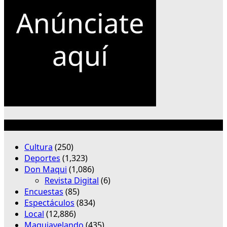
Categorías
Cultura
(250)
Deportes
(1,323)
Don Maqui
(1,086)
Revista Digital
(6)
Encuestas
(85)
Espectáculos
(834)
Local
(12,886)
Maquiavelando
(435)