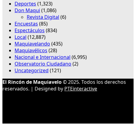
Deportes
(1,323)
Don Maqui
(1,086)
Revista Digital
(6)
Encuestas
(85)
Espectáculos
(834)
Local
(12,887)
Maquiavelando
(435)
Maquiavélicos
(28)
Nacional e Internacional
(6,995)
Observatorio Ciudadano
(2)
Uncategorized
(121)
El Rincón de Maquiavelo
© 2025. Todos los derechos
reservados. | Designed by
PTEinteractive