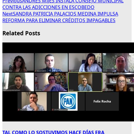
Previous
ANDRÉS MIJES INSTALA CONSEJO MUNICIPAL
CONTRA LAS ADICCIONES EN ESCOBEDO
Next
SANDRA PATRICIA PALACIOS MEDINA IMPULSA
REFORMA PARA ELIMINAR CRÉDITOS IMPAGABLES
Related Posts
TAL COMO LO SOSTUVIMOS HACE DÍAS ERA