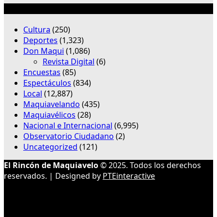
Categorías
Cultura
(250)
Deportes
(1,323)
Don Maqui
(1,086)
Revista Digital
(6)
Encuestas
(85)
Espectáculos
(834)
Local
(12,887)
Maquiavelando
(435)
Maquiavélicos
(28)
Nacional e Internacional
(6,995)
Observatorio Ciudadano
(2)
Uncategorized
(121)
El Rincón de Maquiavelo
© 2025. Todos los derechos
reservados. | Designed by
PTEinteractive