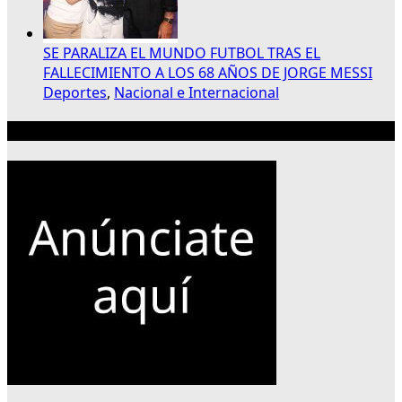
SE PARALIZA EL MUNDO FUTBOL TRAS EL
FALLECIMIENTO A LOS 68 AÑOS DE JORGE MESSI
Deportes
,
Nacional e Internacional
Publicidad 300×250