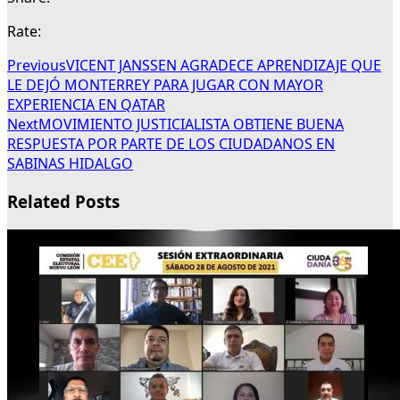
Rate:
Previous
VICENT JANSSEN AGRADECE APRENDIZAJE QUE
LE DEJÓ MONTERREY PARA JUGAR CON MAYOR
EXPERIENCIA EN QATAR
Next
MOVIMIENTO JUSTICIALISTA OBTIENE BUENA
RESPUESTA POR PARTE DE LOS CIUDADANOS EN
SABINAS HIDALGO
Related Posts