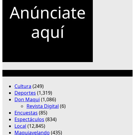
Categorías
Cultura
(249)
Deportes
(1,319)
Don Maqui
(1,086)
Revista Digital
(6)
Encuestas
(85)
Espectáculos
(834)
Local
(12,845)
Maquiavelando
(435)