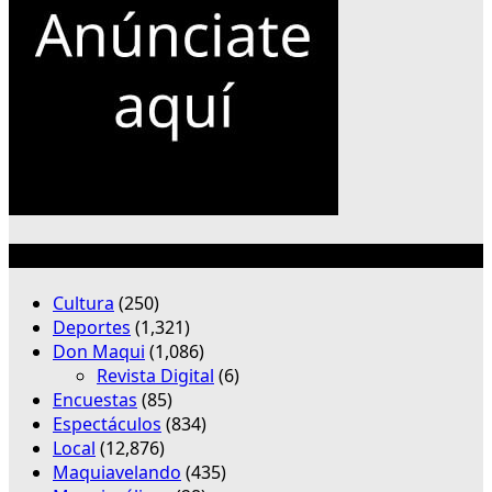
Categorías
Cultura
(250)
Deportes
(1,321)
Don Maqui
(1,086)
Revista Digital
(6)
Encuestas
(85)
Espectáculos
(834)
Local
(12,876)
Maquiavelando
(435)