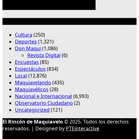
Categorías
Cultura
(250)
Deportes
(1,321)
Don Maqui
(1,086)
Revista Digital
(6)
Encuestas
(85)
Espectáculos
(834)
Local
(12,876)
Maquiavelando
(435)
Maquiavélicos
(28)
Nacional e Internacional
(6,993)
Observatorio Ciudadano
(2)
Uncategorized
(121)
El Rincón de Maquiavelo
© 2025. Todos los derechos
reservados. | Designed by
PTEinteractive