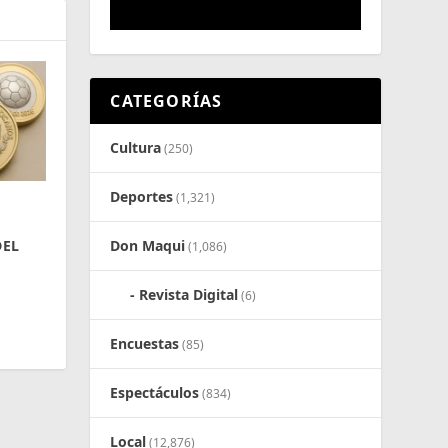
CATEGORÍAS
Cultura
(250)
Deportes
(1,321)
DEL
Don Maqui
(1,086)
Revista Digital
(6)
Encuestas
(85)
Espectáculos
(834)
Local
(12,876)