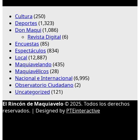
Categorías
Cultura
(250)
Deportes
(1,323)
Don Maqui
(1,086)
Revista Digital
(6)
Encuestas
(85)
Espectáculos
(834)
Local
(12,887)
Maquiavelando
(435)
Maquiavélicos
(28)
Nacional e Internacional
(6,995)
Observatorio Ciudadano
(2)
Uncategorized
(121)
El Rincón de Maquiavelo
© 2025. Todos los derechos
reservados. | Designed by
PTEinteractive