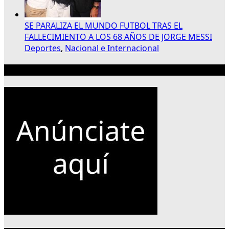
SE PARALIZA EL MUNDO FUTBOL TRAS EL
FALLECIMIENTO A LOS 68 AÑOS DE JORGE MESSI
Deportes
,
Nacional e Internacional
Publicidad 300×250