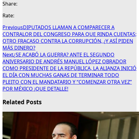
Share:
Rate:
Previous
DIPUTADOS LLAMAN A COMPARECER A
CONTRALOR DEL CONGRESO PARA QUE RINDA CUENTAS;
OTRO FRACASO CONTRA LA CORRUPCIÓN, ¿Y ASÍ PIDEN
MÁS DINERO?
Next
¿SE ACABÓ LA GUERRA? ANTE EL SEGUNDO
ANIVERSARIO DE ANDRÉS MANUEL LÓPEZ OBRADOR
COMO PRESIDENTE DE LA REPÚBLICA, LA ALIANZA INICIÓ
EL DÍA CON MUCHAS GANAS DE TERMINAR TODO
PLEITO CON EL MANDATARIO Y “COMENZAR OTRA VEZ”
POR MÉXICO ¡QUE DETALLE!
Related Posts