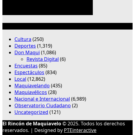
Categorías
Cultura
(250)
Deportes
(1,319)
Don Maqui
(1,086)
Revista Digital
(6)
Encuestas
(85)
Espectáculos
(834)
Local
(12,862)
Maquiavelando
(435)
Maquiavélicos
(28)
Nacional e Internacional
(6,989)
Observatorio Ciudadano
(2)
Uncategorized
(121)
El Rincón de Maquiavelo
© 2025. Todos los derechos
reservados. | Designed by
PTEinteractive