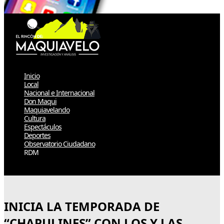
Inicio
Local
Nacional e Internacional
Don Maqui
Maquiavelando
Cultura
Espectáculos
Deportes
Observatorio Ciudadano
RDM
Select Page
INICIA LA TEMPORADA DE
“CHAPULINES” CON LOS Y LAS