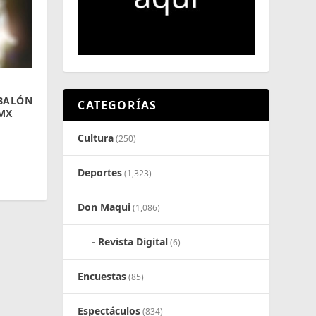
BALÓN
CATEGORÍAS
 MX
Cultura
(250)
Deportes
(1,323)
Don Maqui
(1,086)
Revista Digital
(6)
Encuestas
(85)
Espectáculos
(834)