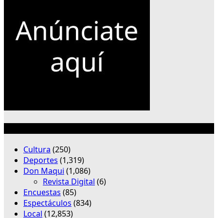
Categorías
Cultura
(250)
Deportes
(1,319)
Don Maqui
(1,086)
Revista Digital
(6)
Encuestas
(85)
Espectáculos
(834)
Local
(12,853)