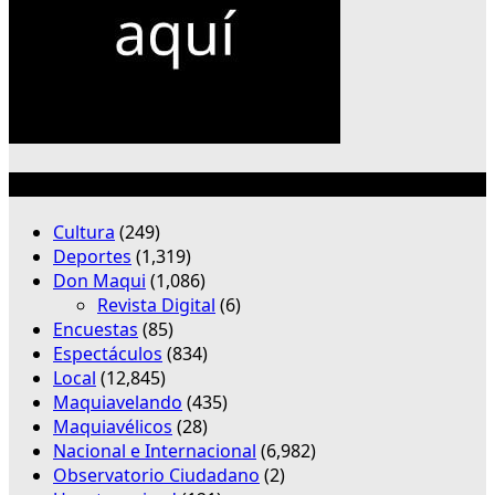
Categorías
Cultura
(249)
Deportes
(1,319)
Don Maqui
(1,086)
Revista Digital
(6)
Encuestas
(85)
Espectáculos
(834)
Local
(12,845)
Maquiavelando
(435)
Maquiavélicos
(28)
Nacional e Internacional
(6,982)
Observatorio Ciudadano
(2)