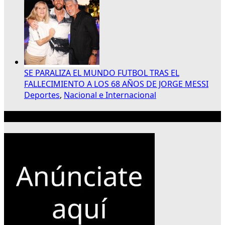
SE PARALIZA EL MUNDO FUTBOL TRAS EL
FALLECIMIENTO A LOS 68 AÑOS DE JORGE MESSI
Deportes
,
Nacional e Internacional
Publicidad 300×250