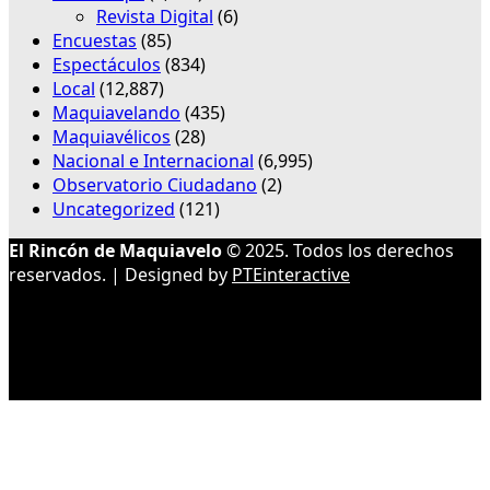
Revista Digital
(6)
Encuestas
(85)
Espectáculos
(834)
Local
(12,887)
Maquiavelando
(435)
Maquiavélicos
(28)
Nacional e Internacional
(6,995)
Observatorio Ciudadano
(2)
Uncategorized
(121)
El Rincón de Maquiavelo
© 2025. Todos los derechos
reservados. | Designed by
PTEinteractive