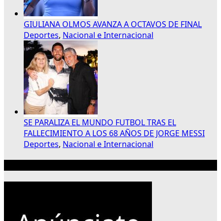
GIULIANA OLMOS AVANZA A OCTAVOS DE FINAL
Deportes
,
Nacional e Internacional
SE PARALIZA EL MUNDO FUTBOL TRAS EL
FALLECIMIENTO A LOS 68 AÑOS DE JORGE MESSI
Deportes
,
Nacional e Internacional
Publicidad 300×250