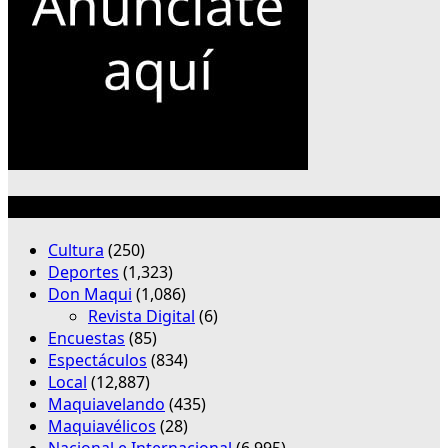
Categorías
Cultura
(250)
Deportes
(1,323)
Don Maqui
(1,086)
Revista Digital
(6)
Encuestas
(85)
Espectáculos
(834)
Local
(12,887)
Maquiavelando
(435)
Maquiavélicos
(28)