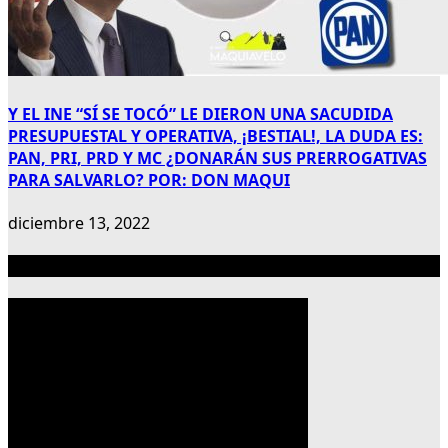
Y EL INE “SÍ SE TOCÓ” LE DIERON UNA SACUDIDA
PRESUPUESTAL Y OPERATIVA, ¡BESTIAL!, LA DUDA ES:
PAN, PRI, PRD Y MC ¿DONARÁN SUS PRERROGATIVAS
PARA SALVARLO? POR: DON MAQUI
diciembre 13, 2022
Publicidad 300×600