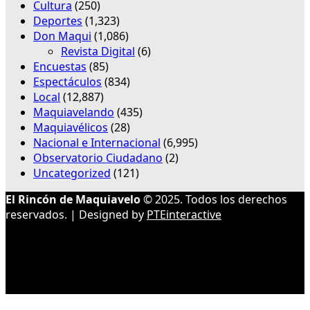
Cultura
(250)
Deportes
(1,323)
Don Maqui
(1,086)
Revista Digital
(6)
Encuestas
(85)
Espectáculos
(834)
Local
(12,887)
Maquiavelando
(435)
Maquiavélicos
(28)
Nacional e Internacional
(6,995)
Observatorio Ciudadano
(2)
Uncategorized
(121)
El Rincón de Maquiavelo
© 2025. Todos los derechos
reservados. | Designed by
PTEinteractive