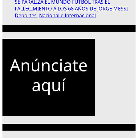
SE PARALIZA EL MUNDO FUTBOL TRAS EL
FALLECIMIENTO A LOS 68 AÑOS DE JORGE MESSI
Deportes
,
Nacional e Internacional
Publicidad 300×250
Categorías