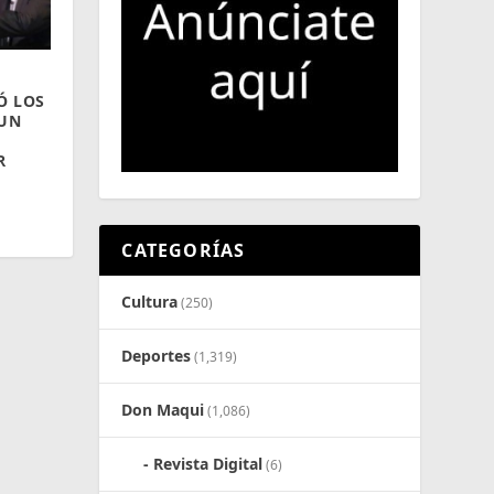
Ó LOS
 UN
R
CATEGORÍAS
Cultura
(250)
Deportes
(1,319)
Don Maqui
(1,086)
Revista Digital
(6)