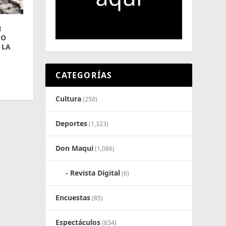
N
GO
 LA
CATEGORÍAS
Cultura
(250)
Deportes
(1,323)
Don Maqui
(1,086)
Revista Digital
(6)
Encuestas
(85)
Espectáculos
(834)