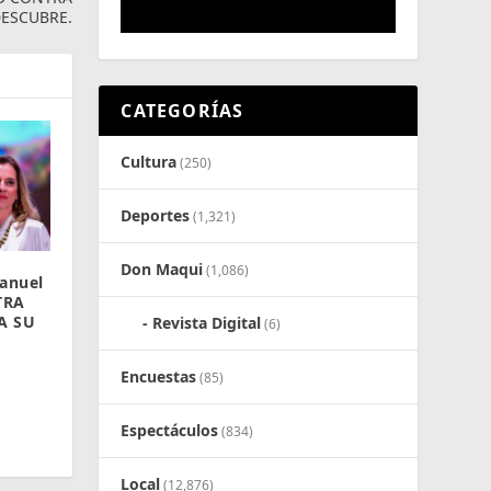
DESCUBRE.
CATEGORÍAS
Cultura
(250)
Deportes
(1,321)
Don Maqui
(1,086)
anuel
TRA
A SU
Revista Digital
(6)
Encuestas
(85)
Espectáculos
(834)
Local
(12,876)