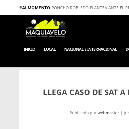
#ALMOMENTO
PONCHO ROBLEDO PLANTEA ANTE EL RE
INICIO
LOCAL
NACIONAL E INTERNACIONAL
D
LLEGA CASO DE SAT A 
Publicado por
webmaster
|
ju