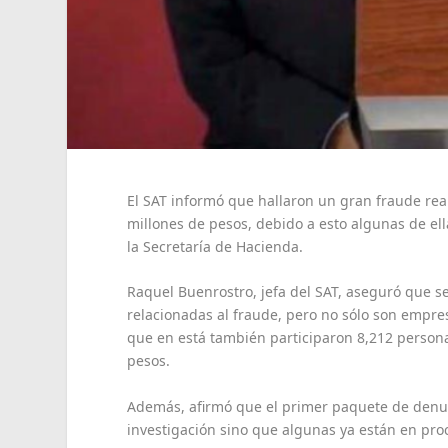
El SAT informó que hallaron un gran fraude rea
millones de pesos, debido a esto algunas de ell
la Secretaría de Hacienda.
Raquel Buenrostro, jefa del SAT, aseguró que s
relacionadas al fraude, pero no sólo son empr
que en está también participaron 8,212 persona
pesos.
Además, afirmó que el primer paquete de denunc
investigación sino que algunas ya están en pro