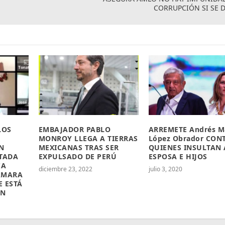
CORRUPCIÓN SI SE 
LOS
EMBAJADOR PABLO
ARREMETE Andrés M
MONROY LLEGA A TIERRAS
López Obrador CON
N
MEXICANAS TRAS SER
QUIENES INSULTAN 
UTADA
EXPULSADO DE PERÚ
ESPOSA E HIJOS
CA
diciembre 23, 2022
julio 3, 2020
ÁMARA
E ESTÁ
ÓN