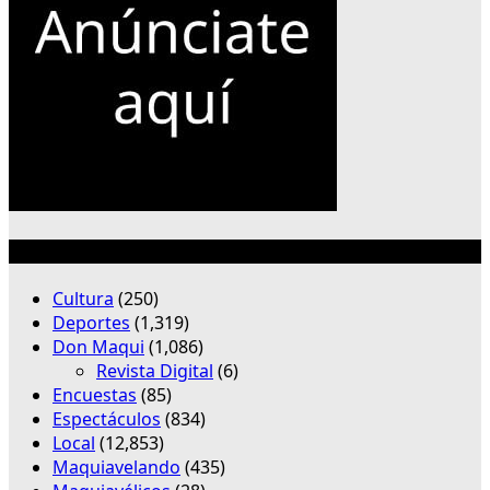
Categorías
Cultura
(250)
Deportes
(1,319)
Don Maqui
(1,086)
Revista Digital
(6)
Encuestas
(85)
Espectáculos
(834)
Local
(12,853)
Maquiavelando
(435)