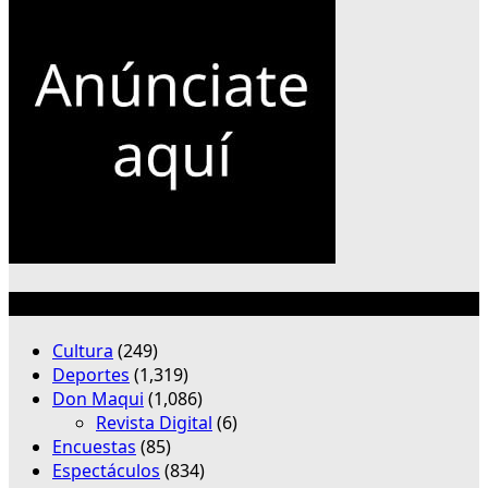
Categorías
Cultura
(249)
Deportes
(1,319)
Don Maqui
(1,086)
Revista Digital
(6)
Encuestas
(85)
Espectáculos
(834)