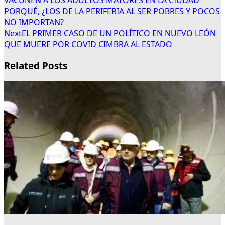
VACUNEN A LOS ADULTOS MAYORES EN LA CIUDAD
PORQUÉ, ¿LOS DE LA PERIFERIA AL SER POBRES Y POCOS
NO IMPORTAN?
Next
EL PRIMER CASO DE UN POLÍTICO EN NUEVO LEÓN
QUE MUERE POR COVID CIMBRA AL ESTADO
Related Posts