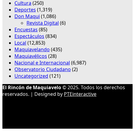
Cultura
(250)
Deportes
(1,319)
Don Maqui
(1,086)
Revista Digital
(6)
Encuestas
(85)
Espectáculos
(834)
Local
(12,853)
Maquiavelando
(435)
Maquiavélicos
(28)
Nacional e Internacional
(6,987)
Observatorio Ciudadano
(2)
Uncategorized
(121)
El Rincón de Maquiavelo
© 2025. Todos los derechos
reservados. | Designed by
PTEinteractive