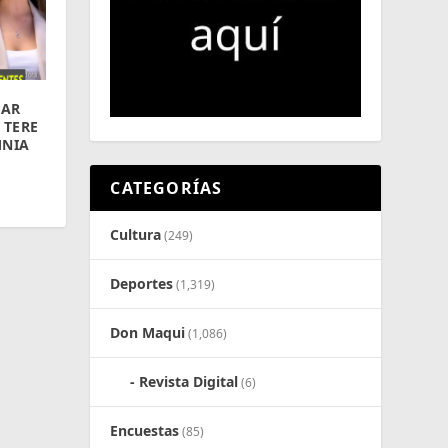
RAR
 TERE
MNIA
CATEGORÍAS
Cultura
(249)
Deportes
(1,319)
Don Maqui
(1,086)
Revista Digital
(6)
Encuestas
(85)