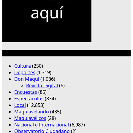
Categorías
Cultura
(250)
Deportes
(1,319)
Don Maqui
(1,086)
Revista Digital
(6)
Encuestas
(85)
Espectáculos
(834)
Local
(12,853)
Maquiavelando
(435)
Maquiavélicos
(28)
Nacional e Internacional
(6,987)
Observatorio Ciudadano
(2)