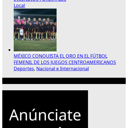
Local
MÉXICO CONQUISTA EL ORO EN EL FÚTBOL
FEMENIL DE LOS JUEGOS CENTROAMERICANOS
Deportes
,
Nacional e Internacional
Publicidad 300×250