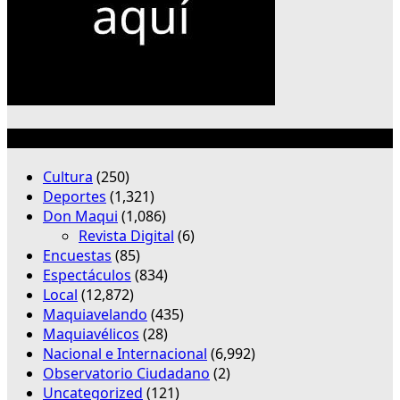
Categorías
Cultura
(250)
Deportes
(1,321)
Don Maqui
(1,086)
Revista Digital
(6)
Encuestas
(85)
Espectáculos
(834)
Local
(12,872)
Maquiavelando
(435)
Maquiavélicos
(28)
Nacional e Internacional
(6,992)
Observatorio Ciudadano
(2)
Uncategorized
(121)