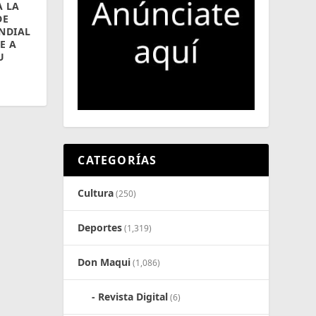
A LA
DE
NDIAL
E A
U
CATEGORÍAS
Cultura
(250)
Deportes
(1,319)
Don Maqui
(1,086)
Revista Digital
(6)