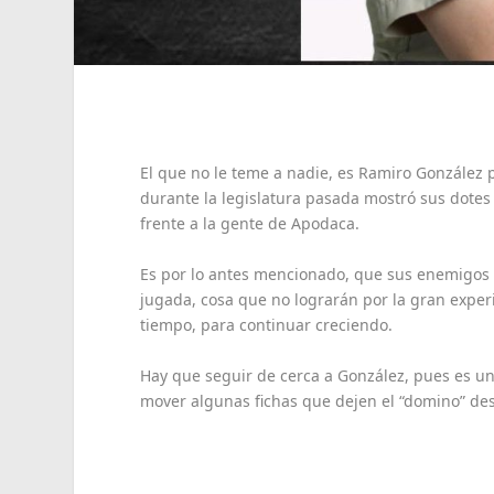
El que no le teme a nadie, es Ramiro González 
durante la legislatura pasada mostró sus dotes
frente a la gente de Apodaca.
Es por lo antes mencionado, que sus enemigos y
jugada, cosa que no lograrán por la gran experi
tiempo, para continuar creciendo.
Hay que seguir de cerca a González, pues es u
mover algunas fichas que dejen el “domino” d