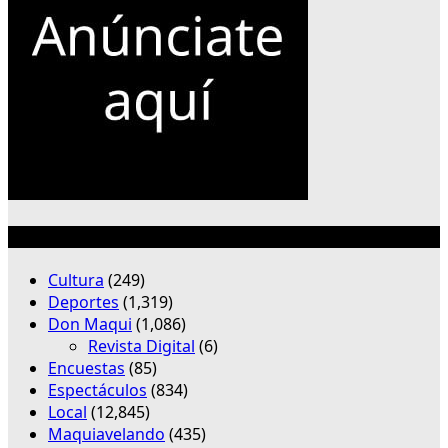
Categorías
Cultura
(249)
Deportes
(1,319)
Don Maqui
(1,086)
Revista Digital
(6)
Encuestas
(85)
Espectáculos
(834)
Local
(12,845)
Maquiavelando
(435)