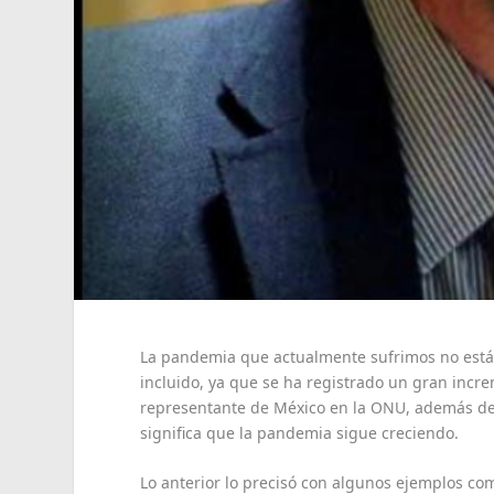
La pandemia que actualmente sufrimos no está 
incluido, ya que se ha registrado un gran incr
representante de México en la ONU, además de 
significa que la pandemia sigue creciendo.
Lo anterior lo precisó con algunos ejemplos co