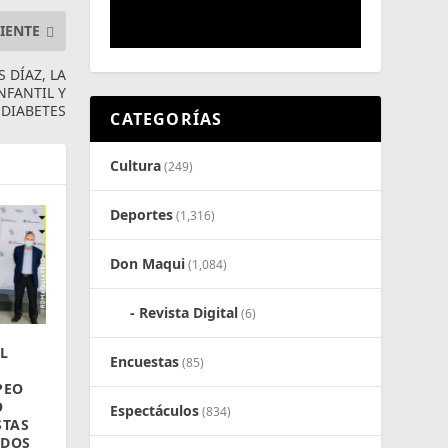
IENTE
 DÍAZ, LA
NFANTIL Y
DIABETES
CATEGORÍAS
Cultura
(249)
Deportes
(1,316)
Don Maqui
(1,084)
Revista Digital
(6)
L
Encuestas
(85)
PEO
O
Espectáculos
(834)
STAS
ADOS