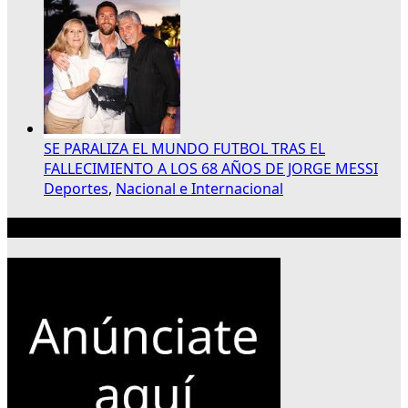
SE PARALIZA EL MUNDO FUTBOL TRAS EL
FALLECIMIENTO A LOS 68 AÑOS DE JORGE MESSI
Deportes
,
Nacional e Internacional
Publicidad 300×250