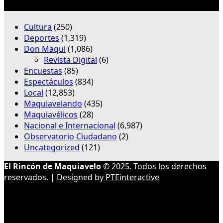
Categorías
Cultura
(250)
Deportes
(1,319)
Don Maqui
(1,086)
Revista Digital
(6)
Encuestas
(85)
Espectáculos
(834)
Local
(12,853)
Maquiavelando
(435)
Maquiavélicos
(28)
Nacional e Internacional
(6,987)
Observatorio Ciudadano
(2)
Uncategorized
(121)
El Rincón de Maquiavelo
© 2025. Todos los derechos
reservados. | Designed by
PTEinteractive