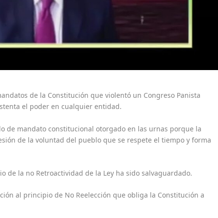
mandatos de la Constitución que violentó un Congreso Panista
tenta el poder en cualquier entidad.
do de mandato constitucional otorgado en las urnas porque la
resión de la voluntad del pueblo que se respete el tiempo y forma
io de la no Retroactividad de la Ley ha sido salvaguardado.
ión al principio de No Reelección que obliga la Constitución a