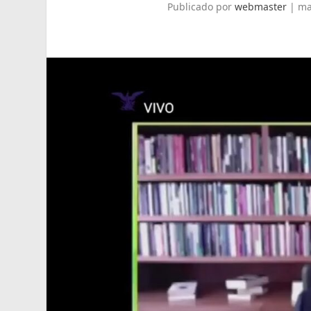
Publicado por
webmaster
|
ma