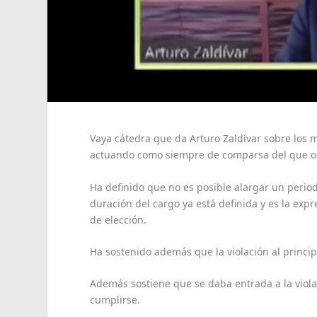
Vaya cátedra que da Arturo Zaldívar sobre los 
actuando como siempre de comparsa del que os
Ha definido que no es posible alargar un perio
duración del cargo ya está definida y es la exp
de elección.
Ha sostenido además que la violación al princip
Además sostiene que se daba entrada a la violac
cumplirse.