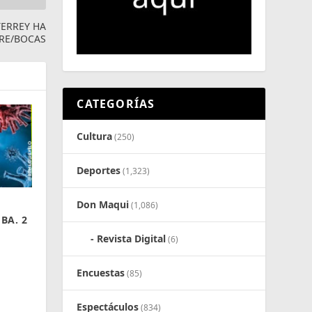
ERREY HA
BRE/BOCAS
CATEGORÍAS
Cultura
(250)
Deportes
(1,323)
Don Maqui
(1,086)
 BA. 2
Revista Digital
(6)
Encuestas
(85)
Espectáculos
(834)