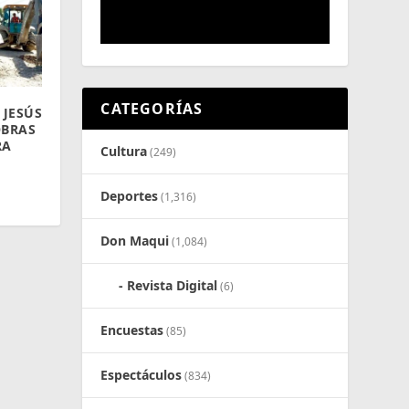
CATEGORÍAS
 JESÚS
OBRAS
RA
Cultura
(249)
Deportes
(1,316)
Don Maqui
(1,084)
Revista Digital
(6)
Encuestas
(85)
Espectáculos
(834)