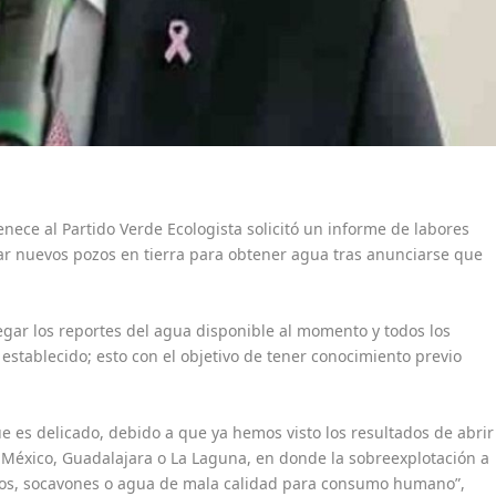
enece al Partido Verde Ecologista solicitó un informe de labores
ar nuevos pozos en tierra para obtener agua tras anunciarse que
egar los reportes del agua disponible al momento y todos los
establecido; esto con el objetivo de tener conocimiento previo
es delicado, debido a que ya hemos visto los resultados de abrir
 México, Guadalajara o La Laguna, en donde la sobreexplotación a
os, socavones o agua de mala calidad para consumo humano”,