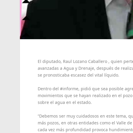
El diputado, Raul Lozano Caballero , quien pert
avanzadas a Agua y Drenaje, después de realiz
se pronosticaba escasez del vital líquido.
Dentro del #informe, pidió que sea posible agr
movimientos que se hayan realizado en el pozo 
sobre el agua en el estado.
“Debemos ser muy cuidadosos en este tema, que 
más pozos, en otras entidades como el Valle de
cada vez más profundidad provoca hundimient