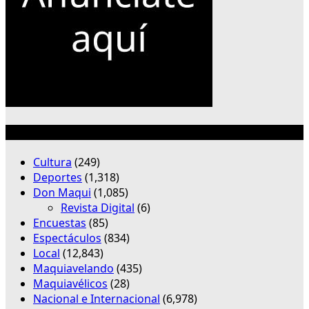
Categorías
Cultura
(249)
Deportes
(1,318)
Don Maqui
(1,085)
Revista Digital
(6)
Encuestas
(85)
Espectáculos
(834)
Local
(12,843)
Maquiavelando
(435)
Maquiavélicos
(28)
Nacional e Internacional
(6,978)