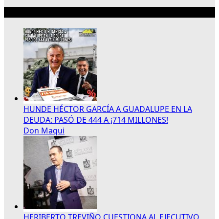
Lo más reciente
HUNDE HÉCTOR GARCÍA A GUADALUPE EN LA
DEUDA: PASÓ DE 444 A ¡714 MILLONES!
Don Maqui
HERIBERTO TREVIÑO CUESTIONA AL EJECUTIVO