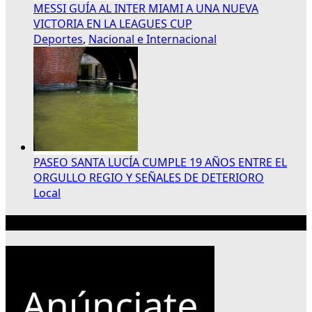
MESSI GUÍA AL INTER MIAMI A UNA NUEVA
VICTORIA EN LA LEAGUES CUP
Deportes
,
Nacional e Internacional
PASEO SANTA LUCÍA CUMPLE 19 AÑOS ENTRE EL
ORGULLO REGIO Y SEÑALES DE DETERIORO
Local
Publicidad 300×250